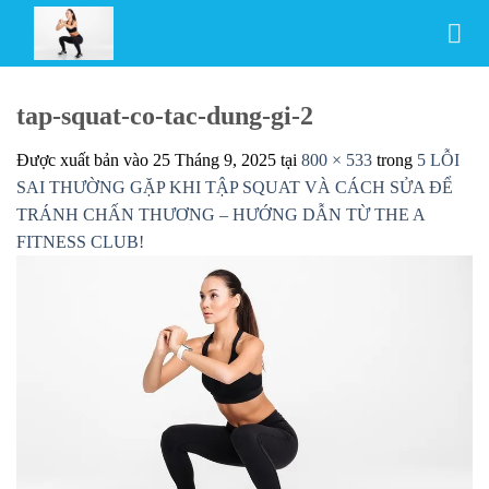
Bỏ
qua
nội
dung
tap-squat-co-tac-dung-gi-2
Được xuất bản vào
25 Tháng 9, 2025
tại
800 × 533
trong
5 LỖI
SAI THƯỜNG GẶP KHI TẬP SQUAT VÀ CÁCH SỬA ĐỂ
TRÁNH CHẤN THƯƠNG – HƯỚNG DẪN TỪ THE A
FITNESS CLUB!