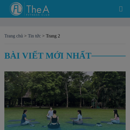
Bỏ
qua
nội
dung
Trang chủ
>
Tin tức
>
Trang 2
BÀI VIẾT MỚI NHẤT