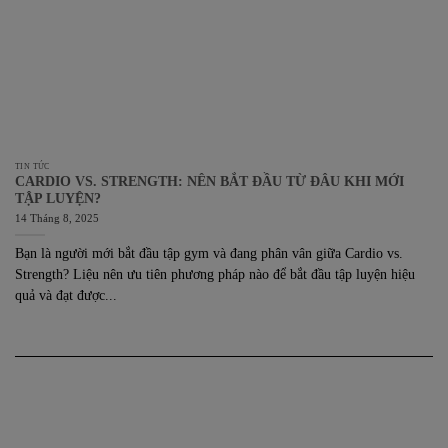
TIN TỨC
CARDIO VS. STRENGTH: NÊN BẮT ĐẦU TỪ ĐÂU KHI MỚI
TẬP LUYỆN?
14 Tháng 8, 2025
Bạn là người mới bắt đầu tập gym và đang phân vân giữa Cardio vs.
Strength? Liệu nên ưu tiên phương pháp nào để bắt đầu tập luyện hiệu
quả và đạt được...