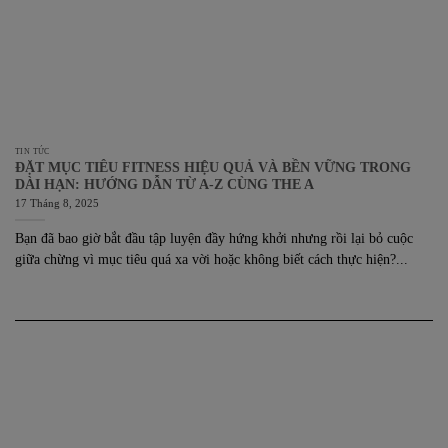
TIN TỨC
ĐẶT MỤC TIÊU FITNESS HIỆU QUẢ VÀ BỀN VỮNG TRONG
DÀI HẠN: HƯỚNG DẪN TỪ A-Z CÙNG THE A
17 Tháng 8, 2025
Bạn đã bao giờ bắt đầu tập luyện đầy hứng khởi nhưng rồi lại bỏ cuộc
giữa chừng vì mục tiêu quá xa vời hoặc không biết cách thực hiện?...