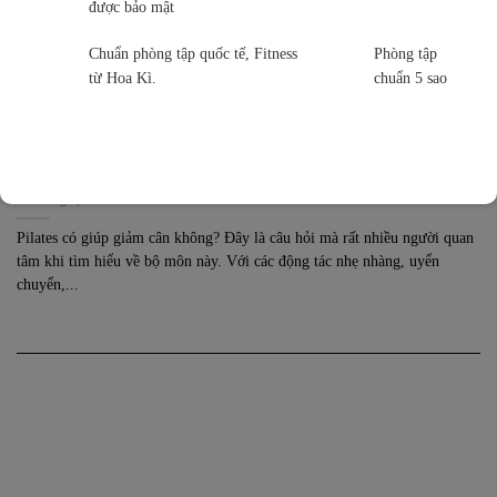
được bảo mật
Chuẩn phòng tập quốc tế, Fitness
Phòng tập
từ Hoa Kì.
chuẩn 5 sao
TIN TỨC
PILATES CÓ GIÚP GIẢM CÂN KHÔNG? SỰ THẬT ĐẰNG SAU
BỘ MÔN DẺO DAI NÀY
19 Tháng 8, 2025
Pilates có giúp giảm cân không? Đây là câu hỏi mà rất nhiều người quan
tâm khi tìm hiểu về bộ môn này. Với các động tác nhẹ nhàng, uyển
chuyển,...