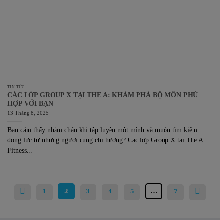
TIN TỨC
CÁC LỚP GROUP X TẠI THE A: KHÁM PHÁ BỘ MÔN PHÙ
HỢP VỚI BẠN
13 Tháng 8, 2025
Bạn cảm thấy nhàm chán khi tập luyện một mình và muốn tìm kiếm
động lực từ những người cùng chí hướng? Các lớp Group X tại The A
Fitness...
1
2
3
4
5
…
7