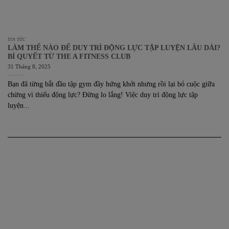
TIN TỨC
LÀM THẾ NÀO ĐỂ DUY TRÌ ĐỘNG LỰC TẬP LUYỆN LÂU DÀI?
BÍ QUYẾT TỪ THE A FITNESS CLUB
31 Tháng 8, 2025
Bạn đã từng bắt đầu tập gym đầy hứng khởi nhưng rồi lại bỏ cuộc giữa
chừng vì thiếu động lực? Đừng lo lắng! Việc duy trì động lực tập
luyện...