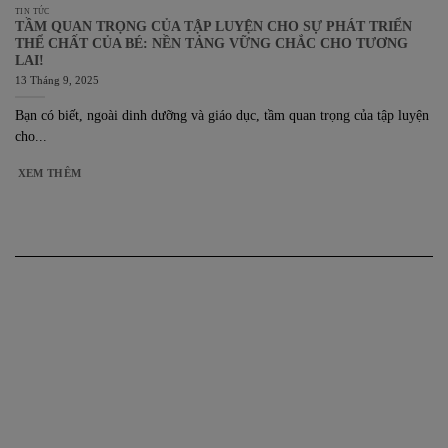
TIN TỨC
TẦM QUAN TRỌNG CỦA TẬP LUYỆN CHO SỰ PHÁT TRIỂN
THỂ CHẤT CỦA BÉ: NỀN TẢNG VỮNG CHẮC CHO TƯƠNG
LAI!
13 Tháng 9, 2025
Bạn có biết, ngoài dinh dưỡng và giáo dục, tầm quan trọng của tập luyện
cho...
XEM THÊM