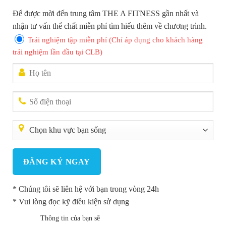
Để được mời đến trung tâm THE A FITNESS gần nhất và
nhận tư vấn thể chất miễn phí tìm hiểu thêm về chương trình.
Trải nghiệm tập miễn phí (Chỉ áp dụng cho khách hàng
trải nghiệm lần đầu tại CLB)
TIN TỨC
CHẾ ĐỘ DINH DƯỠNG GIÚP TỐI ƯU HÓA HIỆU QUẢ TẬP
LUYỆN: BÍ QUYẾT TỪ THE A FITNESS CLUB
21 Tháng 8, 2025
Bạn đang nỗ lực hết mình tại phòng gym nhưng kết quả vẫn chưa như
mong đợi? Bí mật không chỉ nằm ở cường độ tập luyện! Một chế độ
dinh...
* Chúng tôi sẽ liên hệ với bạn trong vòng 24h
* Vui lòng đọc kỹ điều kiện sử dụng
Thông tin của bạn sẽ