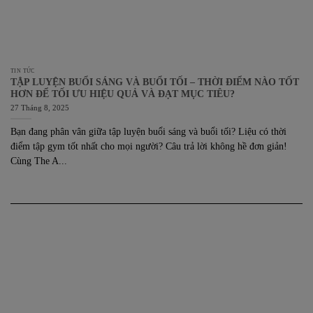
TIN TỨC
TẬP LUYỆN BUỔI SÁNG VÀ BUỔI TỐI – THỜI ĐIỂM NÀO TỐT
HƠN ĐỂ TỐI ƯU HIỆU QUẢ VÀ ĐẠT MỤC TIÊU?
27 Tháng 8, 2025
Bạn đang phân vân giữa tập luyện buổi sáng và buổi tối? Liệu có thời
điểm tập gym tốt nhất cho mọi người? Câu trả lời không hề đơn giản!
Cùng The A...