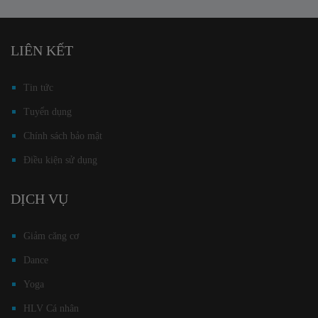
LIÊN KẾT
Tin tức
Tuyển dụng
Chính sách bảo mật
Điều kiện sử dụng
DỊCH VỤ
Giảm căng cơ
Dance
Yoga
HLV Cá nhân