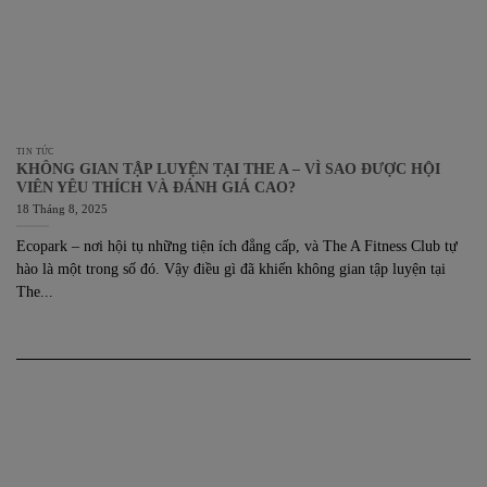
TIN TỨC
KHÔNG GIAN TẬP LUYỆN TẠI THE A – VÌ SAO ĐƯỢC HỘI
VIÊN YÊU THÍCH VÀ ĐÁNH GIÁ CAO?
18 Tháng 8, 2025
Ecopark – nơi hội tụ những tiện ích đẳng cấp, và The A Fitness Club tự
hào là một trong số đó. Vậy điều gì đã khiến không gian tập luyện tại
The...