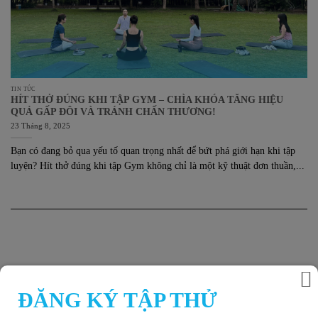
TIN TỨC
HÍT THỞ ĐÚNG KHI TẬP GYM – CHÌA KHÓA TĂNG HIỆU
QUẢ GẤP ĐÔI VÀ TRÁNH CHẤN THƯƠNG!
23 Tháng 8, 2025
Bạn có đang bỏ qua yếu tố quan trọng nhất để bứt phá giới hạn khi tập
luyện? Hít thở đúng khi tập Gym không chỉ là một kỹ thuật đơn thuần,...
ĐĂNG KÝ TẬP THỬ