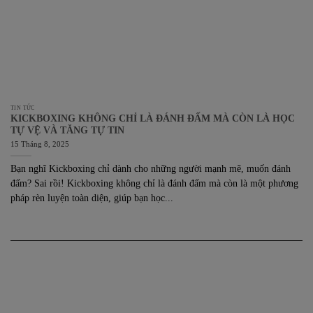
TIN TỨC
KICKBOXING KHÔNG CHỈ LÀ ĐÁNH ĐẤM MÀ CÒN LÀ HỌC
TỰ VỆ VÀ TĂNG TỰ TIN
15 Tháng 8, 2025
Bạn nghĩ Kickboxing chỉ dành cho những người mạnh mẽ, muốn đánh
đấm? Sai rồi! Kickboxing không chỉ là đánh đấm mà còn là một phương
pháp rèn luyện toàn diện, giúp bạn học...