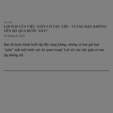
TIN TỨC
LỢI ÍCH CỦA VIỆC GIÃN CƠ SAU TẬP – VÌ SAO BẠN KHÔNG
NÊN BỎ QUA BƯỚC NÀY?
29 Tháng 8, 2025
Bạn đã hoàn thành buổi tập đầy năng lượng, nhưng có bao giờ bạn
“quên” mất một bước cực kỳ quan trọng? Lợi ích của việc giãn cơ sau
tập không chỉ...