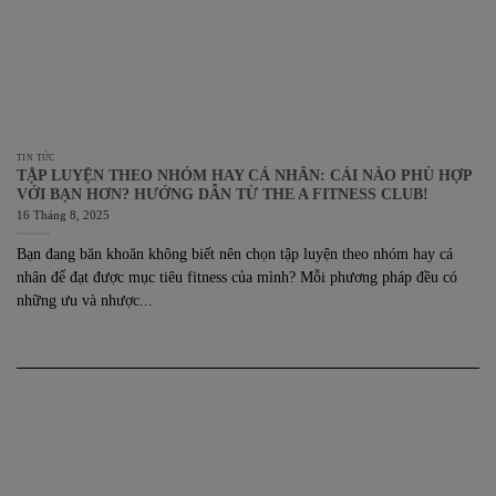
TIN TỨC
TẬP LUYỆN THEO NHÓM HAY CÁ NHÂN: CÁI NÀO PHÙ HỢP
VỚI BẠN HƠN? HƯỚNG DẪN TỪ THE A FITNESS CLUB!
16 Tháng 8, 2025
Bạn đang băn khoăn không biết nên chọn tập luyện theo nhóm hay cá
nhân để đạt được mục tiêu fitness của mình? Mỗi phương pháp đều có
những ưu và nhược...