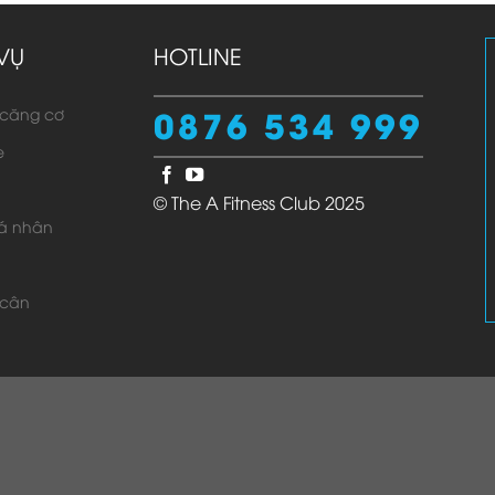
VỤ
HOTLINE
0876 534 999
căng cơ
e
© The A Fitness Club 2025
á nhân
 hệ với bạn trong vòng 24h
iều kiện sử dụng
 cân