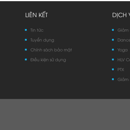
LIÊN KẾT
DỊCH 
Tin tức
Giảm 
Tuyển dụng
Danc
Chính sách bảo mật
Yoga
Điều kiện sử dụng
HLV C
PTX
* Chúng tôi sẽ liên
* Vui lòng đọc kỹ đ
Giảm