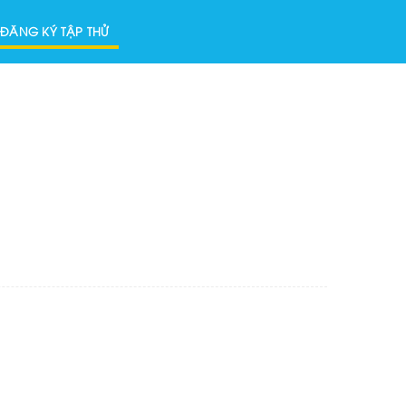
ĐĂNG KÝ TẬP THỬ
ược
ế, Fitness