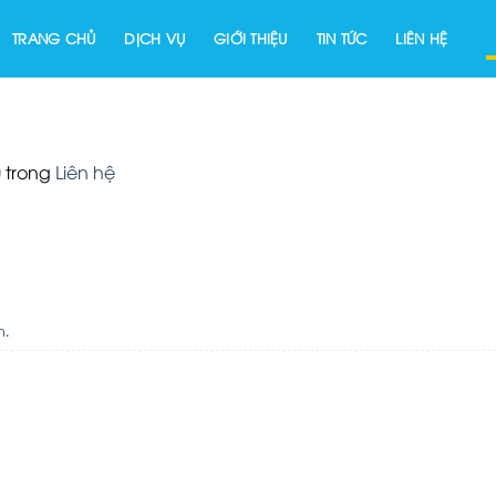
TRANG CHỦ
DỊCH VỤ
GIỚI THIỆU
TIN TỨC
LIÊN HỆ
0
trong
Liên hệ
TẬP THỬ
Thông tin của bạn sẽ đ
bảo mật
n
.
ung tâm THE A FITNESS gần
Chuẩn phòng tập quốc t
 thể chất miễn phí tìm hiểu
từ Hoa Kì.
nh.
Phòng tập
p miễn phí (Chỉ áp dụng cho
chuẩn 5 sao
hiệm lần đầu tại CLB)