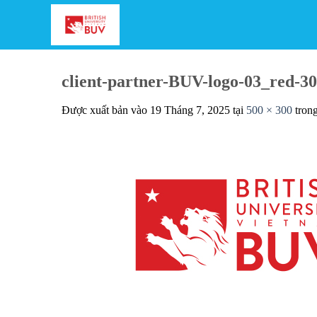
Bỏ
qua
nội
dung
client-partner-BUV-logo-03_red-3
Được xuất bản vào
19 Tháng 7, 2025
tại
500 × 300
tron