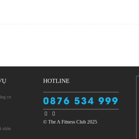
VỤ
HOTLINE
0876 534 999
ăng cơ
© The A Fitness Club 2025
 nhân