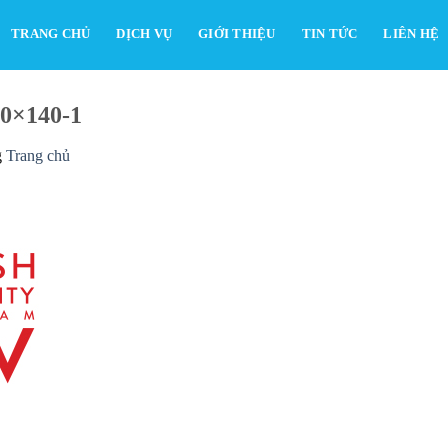
TRANG CHỦ
DỊCH VỤ
GIỚI THIỆU
TIN TỨC
LIÊN HỆ
00×140-1
g
Trang chủ