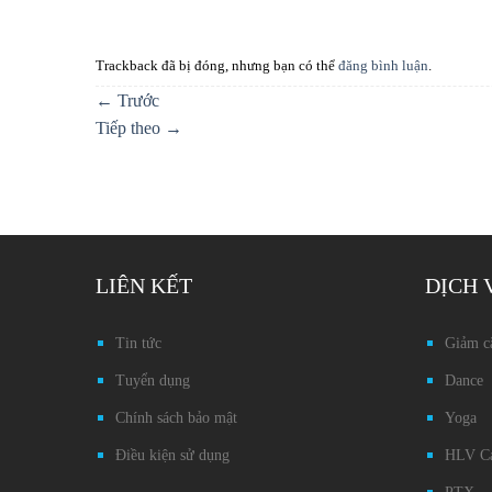
Trackback đã bị đóng, nhưng bạn có thể
đăng bình luận
.
←
Trước
Tiếp theo
→
LIÊN KẾT
DỊCH 
Tin tức
Giảm c
Tuyển dụng
Dance
Chính sách bảo mật
Yoga
Điều kiện sử dụng
HLV Cá