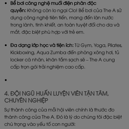
Bể bơi công nghệ muối điện phân độc
quyền:
Không còn lo ngại Clo! Bể bơi của The A sử
dụng công nghệ tiên tiến, mang đến làn nước
trong lành, tinh khiết, an toàn tuyệt đối cho da và
mắt, đặc biệt phù hợp với trẻ em.
Đa dạng lớp học và tiện ích:
Từ Gym, Yoga, Pilates,
Kickboxing, Aqua Zumba đến phòng xông hơi, tủ
locker cá nhân, khăn tắm sạch sẽ – The A cung
cấp trọn gói trải nghiệm cao cấp.
4. ĐỘI NGŨ HUẤN LUYỆN VIÊN TẬN TÂM,
CHUYÊN NGHIỆP
Sự thành công của mỗi hội viên chính là thước đo
thành công của The A. Đó là lý do chúng tôi đặc biệt
chú trọng vào yếu tố con người: