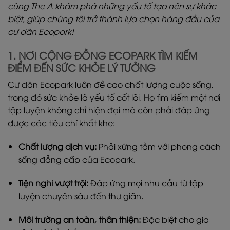
cùng The A khám phá những yếu tố tạo nên sự khác
biệt, giúp chúng tôi trở thành lựa chọn hàng đầu của
cư dân Ecopark!
1. NƠI CỘNG ĐỒNG ECOPARK TÌM KIẾM
ĐIỂM ĐẾN SỨC KHỎE LÝ TƯỞNG
Cư dân Ecopark luôn đề cao chất lượng cuộc sống,
trong đó sức khỏe là yếu tố cốt lõi. Họ tìm kiếm một nơi
tập luyện không chỉ hiện đại mà còn phải đáp ứng
được các tiêu chí khắt khe:
Chất lượng dịch vụ:
Phải xứng tầm với phong cách
sống đẳng cấp của Ecopark.
Tiện nghi vượt trội:
Đáp ứng mọi nhu cầu từ tập
luyện chuyên sâu đến thư giãn.
Môi trường an toàn, thân thiện:
Đặc biệt cho gia