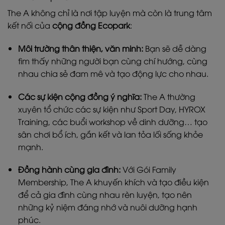
The A không chỉ là nơi tập luyện mà còn là trung tâm
kết nối của
cộng đồng Ecopark
:
Môi trường thân thiện, văn minh:
Bạn sẽ dễ dàng
tìm thấy những người bạn cùng chí hướng, cùng
nhau chia sẻ đam mê và tạo động lực cho nhau.
Các sự kiện cộng đồng ý nghĩa:
The A thường
xuyên tổ chức các sự kiện như Sport Day, HYROX
Training, các buổi workshop về dinh dưỡng… tạo
sân chơi bổ ích, gắn kết và lan tỏa lối sống khỏe
mạnh.
Đồng hành cùng gia đình:
Với Gói Family
Membership, The A khuyến khích và tạo điều kiện
để cả gia đình cùng nhau rèn luyện, tạo nên
những kỷ niệm đáng nhớ và nuôi dưỡng hạnh
phúc.