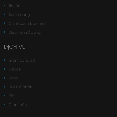
Tin tức
Tuyển dụng
Chính sách bảo mật
Điều kiện sử dụng
DỊCH VỤ
Giảm căng cơ
Dance
Yoga
HLV Cá nhân
PTX
Giảm cân