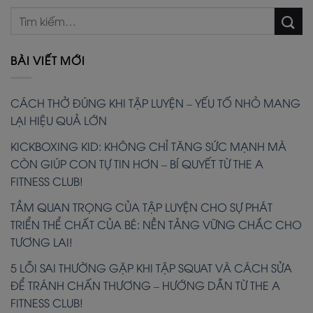
BÀI VIẾT MỚI
CÁCH THỞ ĐÚNG KHI TẬP LUYỆN – YẾU TỐ NHỎ MANG
LẠI HIỆU QUẢ LỚN
KICKBOXING KID: KHÔNG CHỈ TĂNG SỨC MẠNH MÀ
CÒN GIÚP CON TỰ TIN HƠN – BÍ QUYẾT TỪ THE A
FITNESS CLUB!
TẦM QUAN TRỌNG CỦA TẬP LUYỆN CHO SỰ PHÁT
TRIỂN THỂ CHẤT CỦA BÉ: NỀN TẢNG VỮNG CHẮC CHO
TƯƠNG LAI!
5 LỖI SAI THƯỜNG GẶP KHI TẬP SQUAT VÀ CÁCH SỬA
ĐỂ TRÁNH CHẤN THƯƠNG – HƯỚNG DẪN TỪ THE A
FITNESS CLUB!