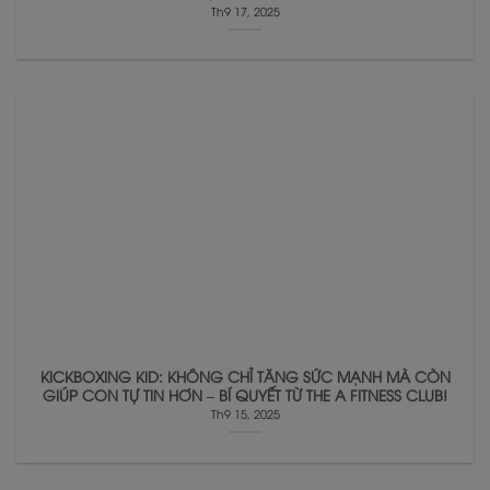
Th9 17, 2025
KICKBOXING KID: KHÔNG CHỈ TĂNG SỨC MẠNH MÀ CÒN
GIÚP CON TỰ TIN HƠN – BÍ QUYẾT TỪ THE A FITNESS CLUB!
Th9 15, 2025