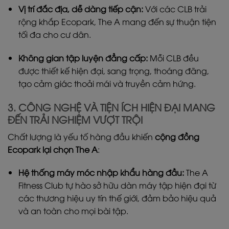
Vị trí đắc địa, dễ dàng tiếp cận:
Với các CLB trải
rộng khắp Ecopark, The A mang đến sự thuận tiện
tối đa cho cư dân.
Không gian tập luyện đẳng cấp:
Mỗi CLB đều
được thiết kế hiện đại, sang trọng, thoáng đãng,
tạo cảm giác thoải mái và truyền cảm hứng.
3. CÔNG NGHỆ VÀ TIỆN ÍCH HIỆN ĐẠI MANG
ĐẾN TRẢI NGHIỆM VƯỢT TRỘI
Chất lượng là yếu tố hàng đầu khiến
cộng đồng
Ecopark lại chọn The A
:
Hệ thống máy móc nhập khẩu hàng đầu:
The A
Fitness Club tự hào sở hữu dàn máy tập hiện đại từ
các thương hiệu uy tín thế giới, đảm bảo hiệu quả
và an toàn cho mọi bài tập.