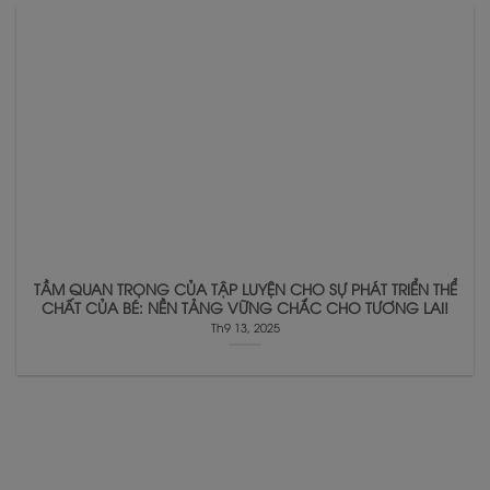
TẦM QUAN TRỌNG CỦA TẬP LUYỆN CHO SỰ PHÁT TRIỂN THỂ
CHẤT CỦA BÉ: NỀN TẢNG VỮNG CHẮC CHO TƯƠNG LAI!
Th9 13, 2025