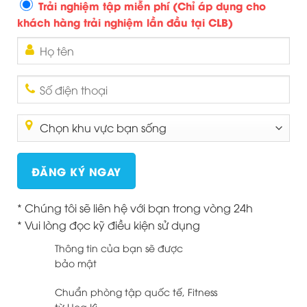
Trải nghiệm tập miễn phí (Chỉ áp dụng cho
Địa chỉ cơ sở 1: The A Fitness Club Westbay –
khách hàng trải nghiệm lần đầu tại CLB)
Ecopark – Hưng Yên
Địa chỉ cơ sở 3: The A Fitness Club Lake – Ecopark
– Hưng Yên
Địa chỉ cơ sở 4: The A Fitness Club Rừng Cọ –
Ecopark – Hưng Yên
Website:
Thea.com.vn
Fanpage:
https://www.facebook.com/TheAFitnessClub
Youtube:
https://www.youtube.com/@thea-
fitnesslifestyle5962
* Chúng tôi sẽ liên hệ với bạn trong vòng 24h
Hotline: 087.6534.999
* Vui lòng đọc kỹ điều kiện sử dụng
Thông tin của bạn sẽ được
bảo mật
Bài viết này được đăng trong
Tin tức
và được gắn thẻ
aerialyoga
,
Chuẩn phòng tập quốc tế, Fitness
ecopark
,
fitness
,
fitness ecopark
,
gym
,
gymecopark
,
huấn luyện
từ Hoa Kì.