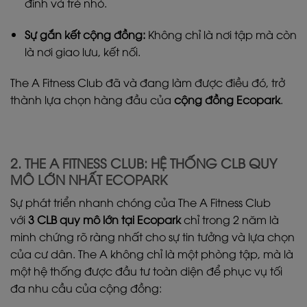
đình và trẻ nhỏ.
Sự gắn kết cộng đồng:
Không chỉ là nơi tập mà còn
là nơi giao lưu, kết nối.
The A Fitness Club đã và đang làm được điều đó, trở
thành lựa chọn hàng đầu của
cộng đồng Ecopark
.
2. THE A FITNESS CLUB: HỆ THỐNG CLB QUY
MÔ LỚN NHẤT ECOPARK
Sự phát triển nhanh chóng của The A Fitness Club
với
3 CLB quy mô lớn tại Ecopark
chỉ trong 2 năm là
minh chứng rõ ràng nhất cho sự tin tưởng và lựa chọn
của cư dân. The A không chỉ là một phòng tập, mà là
một hệ thống được đầu tư toàn diện để phục vụ tối
đa nhu cầu của cộng đồng: