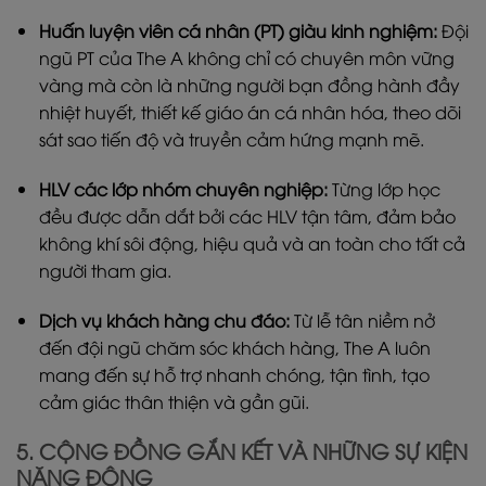
Huấn luyện viên cá nhân (PT) giàu kinh nghiệm:
Đội
ngũ PT của The A không chỉ có chuyên môn vững
vàng mà còn là những người bạn đồng hành đầy
nhiệt huyết, thiết kế giáo án cá nhân hóa, theo dõi
sát sao tiến độ và truyền cảm hứng mạnh mẽ.
HLV các lớp nhóm chuyên nghiệp:
Từng lớp học
đều được dẫn dắt bởi các HLV tận tâm, đảm bảo
không khí sôi động, hiệu quả và an toàn cho tất cả
người tham gia.
Dịch vụ khách hàng chu đáo:
Từ lễ tân niềm nở
đến đội ngũ chăm sóc khách hàng, The A luôn
mang đến sự hỗ trợ nhanh chóng, tận tình, tạo
cảm giác thân thiện và gần gũi.
5. CỘNG ĐỒNG GẮN KẾT VÀ NHỮNG SỰ KIỆN
NĂNG ĐỘNG