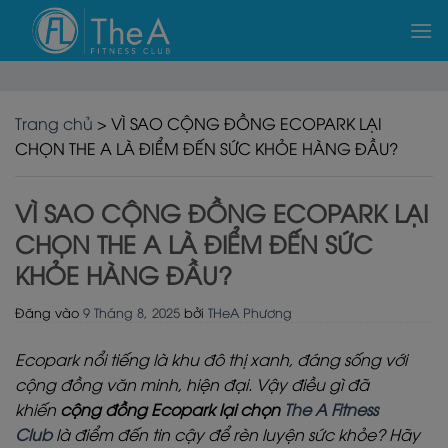
Bỏ
qua
nội
dung
Trang chủ
>
VÌ SAO CỘNG ĐỒNG ECOPARK LẠI
CHỌN THE A LÀ ĐIỂM ĐẾN SỨC KHỎE HÀNG ĐẦU?
VÌ SAO CỘNG ĐỒNG ECOPARK LẠI
CHỌN THE A LÀ ĐIỂM ĐẾN SỨC
KHỎE HÀNG ĐẦU?
Đăng vào
9 Tháng 8, 2025
bởi
THeA Phương
Ecopark nổi tiếng là khu đô thị xanh, đáng sống với
cộng đồng văn minh, hiện đại. Vậy điều gì đã
khiến
cộng đồng Ecopark lại chọn
The A Fitness
Club
là điểm đến tin cậy để rèn luyện sức khỏe? Hãy